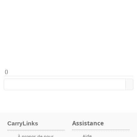
(
)
Assistance
CarryLinks
Aide
À propos de nous