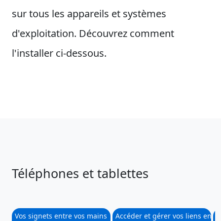
sur tous les appareils et systèmes
d'exploitation. Découvrez comment
l'installer ci-dessous.
Téléphones et tablettes
Vos signets entre vos mains
Accéder et gérer vos liens en 
A