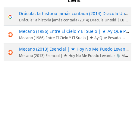
Liens
Drácula: la historia jamás contada (2014) Dracula Untold | Luke Evans, Sarah Gadon, Dominic Cooper, Art Parkinson, Charles Dance,...
Drácula: la historia jamás contada (2014) Dracula Untold | Luke Evans, Sarah Gadon, Dominic Cooper, Art Parkinson, Charles Dance,...
Mecano (1986) Entre El Cielo Y El Suelo | ★ Ay Que Pesado 🎙 Mecano/ Ana Torroja ★ Angel 🎙 Mecano/ Ana Torroja ★ Hijo De La Luna 🎙...
Mecano (1986) Entre El Cielo Y El Suelo | ★ Ay Que Pesado 🎙 Mecano/ Ana Torroja ★ Angel 🎙 Mecano/ Ana Torroja ★ Hijo De La Luna 🎙...
Mecano (2013) Esencial | ★ Hoy No Me Puedo Levantar 🎙 Mecano/ Ana Torroja ★ Cruz De Navajas 🎙 Mecano/ Ana Torroja ★ Japon 🎙 Mecano...
Mecano (2013) Esencial | ★ Hoy No Me Puedo Levantar 🎙 Mecano/ Ana Torroja ★ Cruz De Navajas 🎙 Mecano/ Ana Torroja ★ Japon 🎙 Mecano...