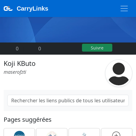
CarryLinks
Suivre
0
|
0
Koji KButo
maserofzti
Pages suggérées