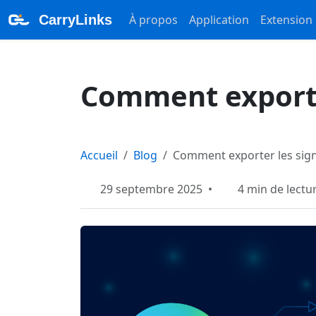
CarryLinks
À propos
Application
Extension
Comment exporte
Accueil
Blog
Comment exporter les sign
29 septembre 2025
•
4
min de lectu