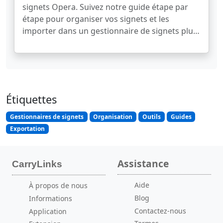
signets Opera. Suivez notre guide étape par
étape pour organiser vos signets et les
importer dans un gestionnaire de signets plus
intelligent. Commencez à organiser
efficacement vos liens sauvegardés dès
aujourd'hui !
Étiquettes
Gestionnaires de signets
Organisation
Outils
Guides
Exportation
Assistance
CarryLinks
Aide
À propos de nous
Blog
Informations
Contactez-nous
Application