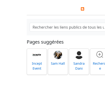
Pages suggérées
Incept
Sam Hall
Sandra
Recher
Event
Dani
e