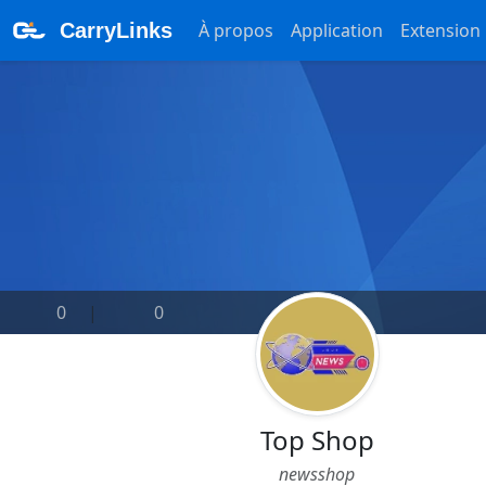
CarryLinks
À propos
Application
Extension
0
|
0
Top Shop
newsshop