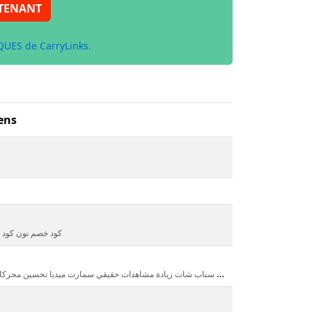
TENANT
UES de CarryLinks.
ens
كود خصم نون كود
زيادة متابعين تيك توك أنستغرام فيس بوك يوتيوب سناب شات زيادة مشاهدات حقيقي سم