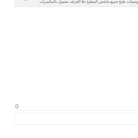
صفات طبخ جميع مايخص المطبخ حلا القرفه، معمول بالمكسرات
(
)