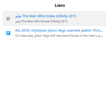
Liens
فيلم The Man Who Knew Infinity 2015
فيلم The Man Who Knew Infinity 2015
Rio 2016: Olympian Julius Yego Learned Javelin Throw on YouTube : People.com
On Saturday, Julius Yego will represent Kenya in the men's javelin throw at the Rio Olympics