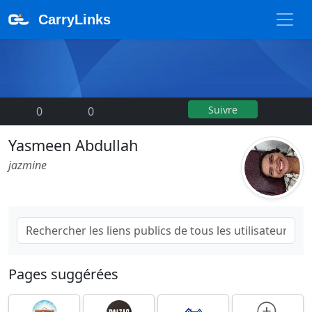
CarryLinks
Suivre
0
|
0
Yasmeen Abdullah
jazmine
Pages suggérées