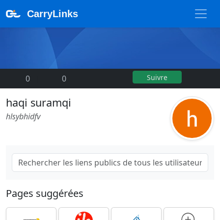
CarryLinks
Suivre
0
|
0
haqi suramqi
hlsybhidfv
Pages suggérées