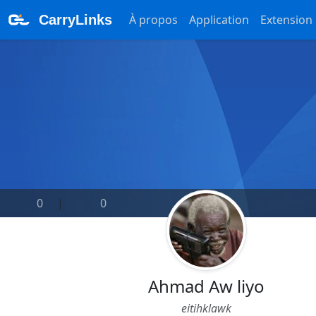
CarryLinks
À propos
Application
Extension
0
|
0
Ahmad Aw liyo
eitihklawk