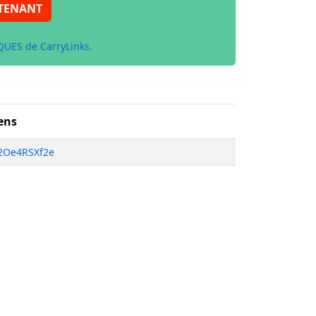
TENANT
UES de CarryLinks.
ens
i2Oe4RSXf2e