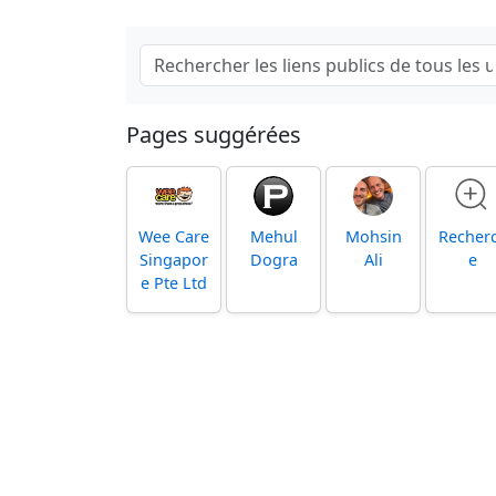
Pages suggérées
Wee Care
Mehul
Mohsin
Recher
Singapor
Dogra
Ali
e
e Pte Ltd