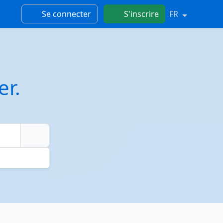
Se connecter
S'inscrire
FR
er.