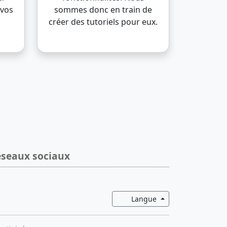
 vos
sommes donc en train de
créer des tutoriels pour eux.
seaux sociaux
Basculer la liste dé
Langue