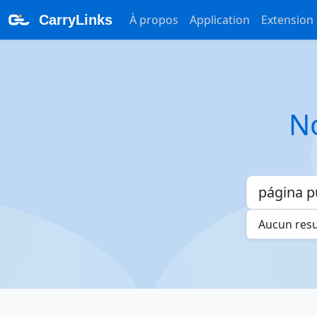
CarryLinks
À propos
Application
Extension
No
Aucun resul